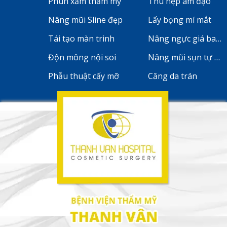
Phun xăm thẩm mỹ
Thu hẹp âm đạo
Nâng mũi Sline đẹp
Lấy bọng mí mắt
Tái tạo màn trinh
Nâng ngực giá bao 
Độn mông nội soi
Nâng mũi sụn tự th
Phẫu thuật cấy mỡ
Căng da trán