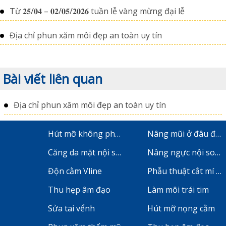
Từ 𝟐𝟓/𝟎𝟒 – 𝟎𝟐/𝟎𝟓/𝟐𝟎𝟐𝟔 tuần lễ vàng mừng đại lễ
Địa chỉ phun xăm môi đẹp an toàn uy tín
Bài viết liên quan
Địa chỉ phun xăm môi đẹp an toàn uy tín
Hút mỡ không phẫu thuật
Nâng mũi ở đâu đẹp
Căng da mặt nội soi
Nâng ngực nội soi ở
Độn cằm Vline
Phẫu thuật cắt mí m
Thu hẹp âm đạo
Làm môi trái tim
Sửa tai vểnh
Hút mỡ nọng cằm