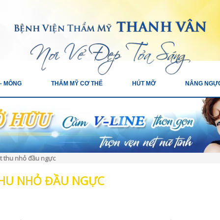
– MÔNG
THẨM MỸ CƠ THỂ
HÚT MỠ
NÂNG NGỰ
t thu nhỏ đầu ngực
THU NHỎ ĐẦU NGỰC