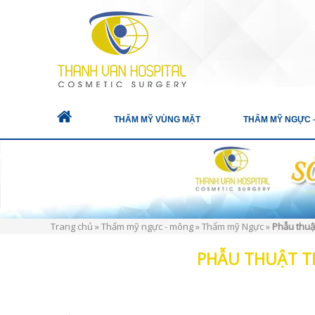
THẨM MỸ VÙNG MẶT
THẨM MỸ NGỰC 
Trang chủ
»
Thẩm mỹ ngực - mông
»
Thẩm mỹ Ngực
»
Phẫu thuậ
PHẪU THUẬT 