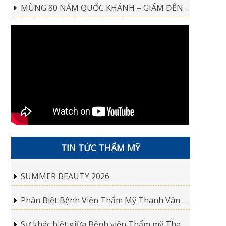
MỪNG 80 NĂM QUỐC KHÁNH – GIẢM ĐẾN 18 TRIỆU
TIN TỨC THẨM MỸ
SUMMER BEAUTY 2026
Phân Biệt Bệnh Viện Thẩm Mỹ Thanh Vân Và Thẩm Mỹ Thanh Vân Spa
Sự khác biệt giữa Bệnh viện Thẩm mỹ Thanh Vân và Thẩm mỹ Thanh Vân Spa