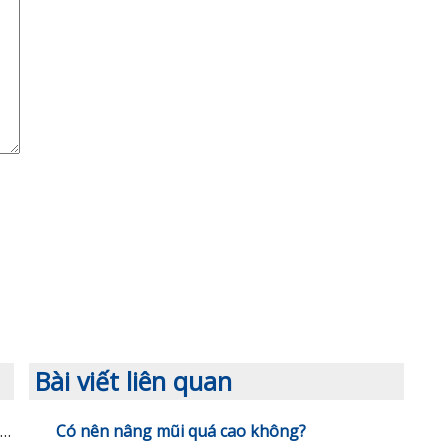
Bài viết liên quan
Vẻ đẹp sang chảnh của 9x sau phẫu thuật thẩm mỹ
Có nên nâng mũi quá cao không?