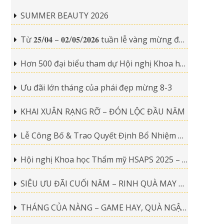
SUMMER BEAUTY 2026
Từ 𝟐𝟓/𝟎𝟒 – 𝟎𝟐/𝟎𝟓/𝟐𝟎𝟐𝟔 tuần lễ vàng mừng đại lễ
Hơn 500 đại biểu tham dự Hội nghị Khoa học Sức khỏe Thường niên 2026 tại Đại học Trà Vinh
Ưu đãi lớn tháng của phái đẹp mừng 8-3
KHAI XUÂN RẠNG RỠ – ĐÓN LỘC ĐẦU NĂM
Lễ Công Bố & Trao Quyết Định Bổ Nhiệm Phó Giáo Sư – Tiến Sĩ – Bác Sĩ Nguyễn Thanh Vân
Hội nghị Khoa học Thẩm mỹ HSAPS 2025 – Dấu ấn chuyên môn của Bệnh viện Thanh Vân
SIÊU ƯU ĐÃI CUỐI NĂM – RINH QUÀ MAY MẮN
THÁNG CỦA NÀNG – GAME HAY, QUÀ NGẬP TRÀN