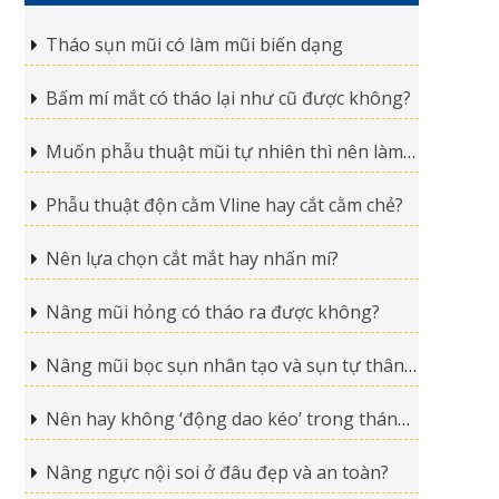
Tháo sụn mũi có làm mũi biến dạng
Bấm mí mắt có tháo lại như cũ được không?
Muốn phẫu thuật mũi tự nhiên thì nên làm ở đâu?
Phẫu thuật độn cằm Vline hay cắt cằm chẻ?
Nên lựa chọn cắt mắt hay nhấn mí?
Nâng mũi hỏng có tháo ra được không?
Nâng mũi bọc sụn nhân tạo và sụn tự thân cái nào tốt hơn?
Nên hay không ‘động dao kéo’ trong tháng ‘cô hồn’?
Nâng ngực nội soi ở đâu đẹp và an toàn?