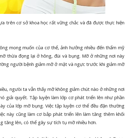
dựa trên cơ sở khoa học rất vững chắc và đã được thực hiện
không mong muốn của cơ thể, ảnh hưởng nhiều đến thẩm mỹ
mỡ thừa đọng lại ở hông, đùi và bụng. Mỡ ở những nơi này
hường người bệnh giảm mỡ ở mặt và ngực trước khi giảm mỡ
hiều, ngưòi ta vẫn thấy mỡ không giảm chút nào ở những nơi
ó giải quyết. Tập luyện làm lớp cơ phát triển lên như phần
 dày của lớp mỡ bụng. Việc tập luyện cơ thể đều đặn thường
ệc này cũng làm cơ bắp phát triển lên làm tăng thêm khối
 tăng lên, có thể gây sự tích tụ mỡ nhiều hơn.