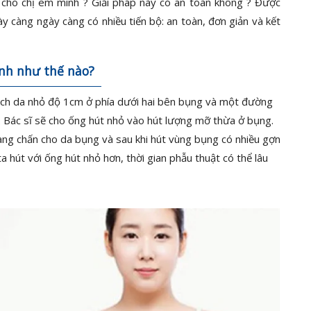
 cho chị em mình ? Giải pháp này có an toàn không ? Được
ày càng ngày càng có nhiều tiến bộ: an toàn, đơn giản và kết
nh như thế nào?
ạch da nhỏ độ 1cm ở phía dưới hai bên bụng và một đường
. Bác sĩ sẽ cho ống hút nhỏ vào hút lượng mỡ thừa ở bụng.
sang chấn cho da bụng và sau khi hút vùng bụng có nhiều gợn
hút với ống hút nhỏ hơn, thời gian phẫu thuật có thể lâu