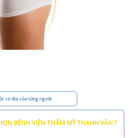
uộc cơ địa của từng người
CHỌN BỆNH VIỆN THẨM MỸ THANH VÂN ?