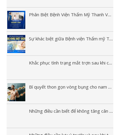
Phân Biệt Bệnh Viện Thẩm Mỹ Thanh Vân Và Thẩm Mỹ Thanh Vân Spa
Sự khác biệt giữa Bệnh viện Thẩm mỹ Thanh Vân và Thẩm mỹ Thanh Vân Spa
Khắc phục tình trạng mắt trợn sau khi cắt mí
Bí quyết thon gọn vòng bụng cho nam giới
Những điều cần biết để không tăng cân trở lại sau phẫu thuật hút mỡ
Những điều cần lưu ý trước và sau khi thực hiện hút mỡ