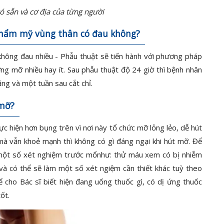
 sẵn và cơ địa của từng người
hẩm mỹ vùng thân có đau không?
hông đau nhiều - Phẫu thuật sẽ tiến hành với phương pháp
ợng mỡ nhiều hay ít. Sau phẫu thuật độ 24 giờ thì bệnh nhân
ng và một tuần sau cắt chỉ.
 mỡ?
c hiện hơn bụng trên vì nơi này tổ chức mỡ lỏng lẻo, dễ hút
 mà vẫn khoẻ mạnh thì không có gì đáng ngại khi hút mỡ. Để
 một số xét nghiệm trước mổnhư: thử máu xem có bị nhiễm
 và có thể sẽ làm một số xét ngiệm cần thiết khác tuỳ theo
ể cho Bác sĩ biết hiện đang uống thuốc gì, có dị ứng thuốc
ốt.