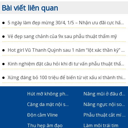
Bài viết liên quan
5 ngày làm đẹp mừng 30/4, 1/5 – Nhận ưu đãi cực hấp dẫn
Vẻ đẹp sang chảnh của 9x sau phẫu thuật thẩm mỹ
Hot girl Vũ Thanh Quỳnh sau 1 năm “lột xác thần kỳ” nhờ phẫu thuật thẩm mỹ
Kinh nghiệm đặt câu hỏi khi đi tư vấn phẫu thuật thẩm mỹ
Xứng đáng bỏ 100 triệu để biến từ vịt xấu xí thành thiên nga
Hút mỡ không phẫu thuật
Nâng mũi ở đâu đẹp
Căng da mặt nội soi
Nâng ngực nội soi ở
Độn cằm Vline
Phẫu thuật cắt mí m
Thu hẹp âm đạo
Làm môi trái tim