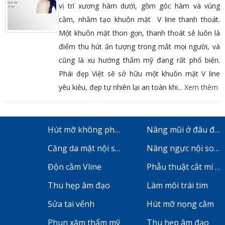
vị trí xương hàm dưới, gồm góc hàm và vùng
cằm, nhằm tạo khuôn mặt V line thanh thoát.
Một khuôn mặt thon gọn, thanh thoát sẽ luôn là
điểm thu hút ấn tượng trong mắt mọi người, và
cũng là xu hướng thẩm mỹ đang rất phổ biến.
Phái đẹp Việt sẽ sở hữu một khuôn mặt V line
yêu kiều, đẹp tự nhiên lại an toàn khi...
Xem thêm
Hút mỡ không phẫu thuật
Nâng mũi ở đâu đẹp
Căng da mặt nội soi
Nâng ngực nội soi ở
Độn cằm Vline
Phẫu thuật cắt mí m
Thu hẹp âm đạo
Làm môi trái tim
Sửa tai vểnh
Hút mỡ nọng cằm
Phun xăm thẩm mỹ
Thu hẹp âm đạo