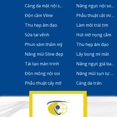
Căng da mặt nội soi
Nâng ngực nội soi ở
Độn cằm Vline
Phẫu thuật cắt mí m
Thu hẹp âm đạo
Làm môi trái tim
Sửa tai vểnh
Hút mỡ nọng cằm
Phun xăm thẩm mỹ
Thu hẹp âm đạo
Nâng mũi Sline đẹp
Lấy bọng mí mắt
Tái tạo màn trinh
Nâng ngực giá bao 
Độn mông nội soi
Nâng mũi sụn tự th
Phẫu thuật cấy mỡ
Căng da trán