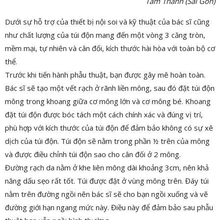
Tâm Thanh (Sài Gòn)
Dưới sự hỗ trợ của thiết bị nội soi và kỹ thuật của bác sĩ cũng
như chất lượng của túi độn mang đến một vòng 3 căng tròn,
mềm mại, tự nhiên và cân đối, kích thước hài hòa với toàn bộ cơ
thể.
Trước khi tiến hành phẫu thuật, bạn được gây mê hoàn toàn.
Bác sĩ sẽ tạo một vết rạch ở rãnh liền mông, sau đó đặt túi độn
mông trong khoang giữa cơ mông lớn và cơ mông bé. Khoang
đặt túi độn được bóc tách một cách chính xác và đúng vị trí,
phù hợp với kích thước của túi độn để đảm bảo không có sự xê
dịch của túi độn. Túi độn sẽ nằm trong phần ½ trên của mông
và được điều chỉnh túi độn sao cho cân đối ở 2 mông.
Đường rạch da nằm ở khe liên mông dài khoảng 3cm, nên khả
năng dấu sẹo rất tốt. Túi được đặt ở vùng mông trên. Đáy túi
nằm trên đường ngồi nên bác sĩ sẽ cho bạn ngồi xuống và vẽ
đường giới hạn ngang mức này. Điều này để đảm bảo sau phẫu