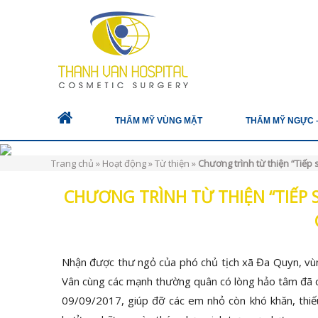
THẨM MỸ VÙNG MẶT
THẨM MỸ NGỰC 
Trang chủ
»
Hoạt động
»
Từ thiện
»
Chương trình từ thiện “Tiếp
CHƯƠNG TRÌNH TỪ THIỆN “TIẾP
Nhận được thư ngỏ của phó chủ tịch xã Đa Quyn, vù
Vân cùng các mạnh thường quân có lòng hảo tâm đã c
09/09/2017, giúp đỡ các em nhỏ còn khó khăn, thiếu