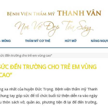
– MÔNG
THẨM MỸ CƠ THỂ
HÚT MỠ
NÂNG NGỰ
 sức đến trường cho trẻ em vùng cao”
 SỨC ĐẾN TRƯỜNG CHO TRẺ EM VÙNG
CAO”
ng xa nhất của huyện Đức Trọng. Bệnh viện thẩm mỹ Thanh
hung tay góp sức để tổ chức buổi từ thiện diễn ra vào ngày
 thôn sách vở, quần áo, phương tiện đi lại để đến trường,