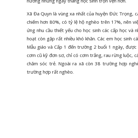
hưởng những ngày tháng học sinh trọn vẹn hơn.
Xã Đa Quyn là vùng xa nhất của huyện Đức Trọng, c
chiếm hơn 80%, có tỷ lệ hộ nghèo trên 17%, nên vi
ứng nhu cầu thiết yếu cho học sinh các cấp học và 
hoạt còn gặp rất nhiều khó khăn. Các em học sinh c
Mẫu giáo và Cấp 1 đến trường 2 buổi 1 ngày, được
cơm cũ kỹ đơn sơ, chỉ có cơm trắng, rau rừng luộc,
chăm sóc trẻ. Ngoài ra xã còn 38 trường hợp ngh
trường hợp rất nghèo.