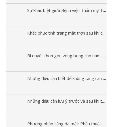
Sự khác biệt giữa Bệnh viện Thẩm mỹ Thanh Vân và Thẩm mỹ Thanh Vân Spa
Khắc phục tình trạng mắt trợn sau khi cắt mí
Bí quyết thon gọn vòng bụng cho nam giới
Những điều cần biết để không tăng cân trở lại sau phẫu thuật hút mỡ
Những điều cần lưu ý trước và sau khi thực hiện hút mỡ
Phương pháp căng da mặt: Phẫu thuật và không phẫu thuật