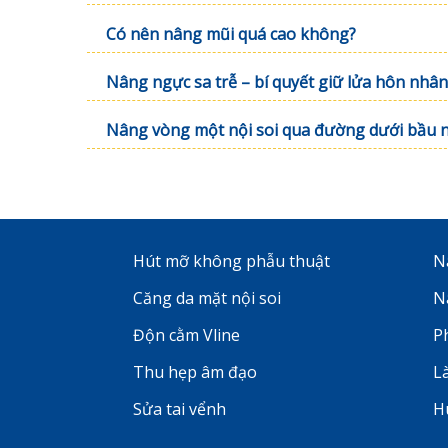
Có nên nâng mũi quá cao không?
Nâng ngực sa trễ – bí quyết giữ lửa hôn nhân
Hút mỡ không phẫu thuật
N
Căng da mặt nội soi
N
Độn cằm Vline
P
Thu hẹp âm đạo
L
Sửa tai vểnh
H