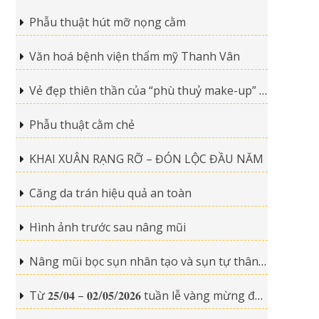
Phẫu thuật hút mỡ nọng cằm
Văn hoá bệnh viện thẩm mỹ Thanh Vân
Vẻ đẹp thiên thần của “phù thuỷ make-up” 9x sau 5 ca phẫu thuật thẩm mỹ
Phẫu thuật cằm chẻ
KHAI XUÂN RẠNG RỠ – ĐÓN LỘC ĐẦU NĂM
Căng da trán hiệu quả an toàn
Hình ảnh trước sau nâng mũi
Nâng mũi bọc sụn nhân tạo và sụn tự thân cái nào tốt hơn?
Từ 𝟐𝟓/𝟎𝟒 – 𝟎𝟐/𝟎𝟓/𝟐𝟎𝟐𝟔 tuần lễ vàng mừng đại lễ