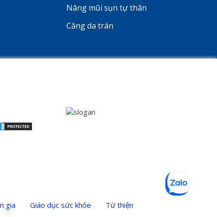
Nâng mũi sụn tự thân
Căng da trán
n gia
Giáo dục sức khỏe
Từ thiện