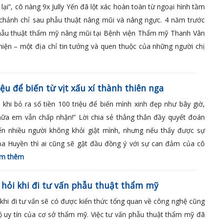
lại”, cô nàng 9x Jully Yến đã lột xác hoàn toàn từ ngoại hình tầm
 chảnh chỉ sau phẫu thuật nâng mũi và nâng ngực. 4 năm trước
 phẫu thuật thẩm mỹ nâng mũi tại Bệnh viện Thẩm mỹ Thanh Vân
hiện – một địa chỉ tin tưởng và quen thuộc của những người chị
ệu để biến từ vịt xấu xí thành thiên nga
khi bỏ ra số tiền 100 triệu để biến mình xinh đẹp như bây giờ,
nữa em vẫn chấp nhận!” Lời chia sẻ thẳng thắn đầy quyết đoán
n nhiều người không khỏi giật mình, nhưng nếu thấy được sự
ủa Huyền thì ai cũng sẽ gật đầu đồng ý với sự can đảm của cô
m thêm
 hỏi khi đi tư vấn phẫu thuật thẩm mỹ
khi đi tư vấn sẽ có được kiến thức tổng quan về công nghệ cũng
 uy tín của cơ sở thẩm mỹ. Việc tư vấn phẫu thuật thẩm mỹ đã