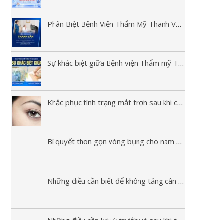
Phân Biệt Bệnh Viện Thẩm Mỹ Thanh Vân Và Thẩm Mỹ Thanh Vân Spa
Sự khác biệt giữa Bệnh viện Thẩm mỹ Thanh Vân và Thẩm mỹ Thanh Vân Spa
Khắc phục tình trạng mắt trợn sau khi cắt mí
Bí quyết thon gọn vòng bụng cho nam giới
Những điều cần biết để không tăng cân trở lại sau phẫu thuật hút mỡ
Những điều cần lưu ý trước và sau khi thực hiện hút mỡ