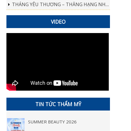
THÁNG YÊU THƯƠNG – THĂNG HẠNG NHAN SẮC TOÀN DIỆN
VIDEO
TIN TỨC THẨM MỸ
SUMMER BEAUTY 2026