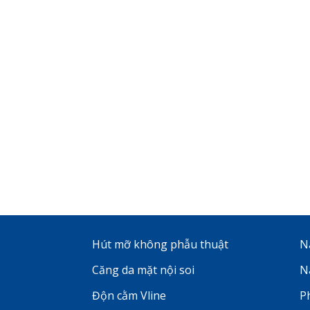
Hút mỡ không phẫu thuật
N
Căng da mặt nội soi
N
Độn cằm Vline
P