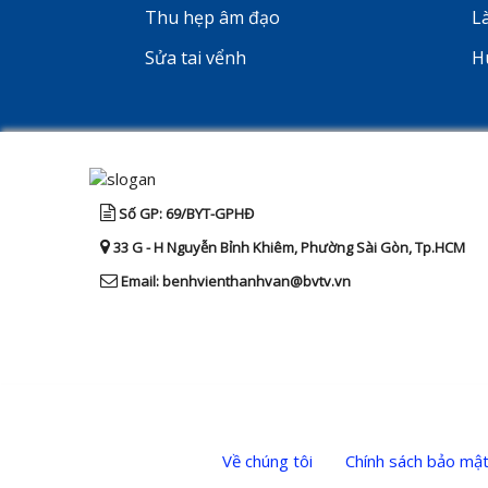
Thu hẹp âm đạo
L
Sửa tai vểnh
H
Số GP: 69/BYT-GPHĐ
33 G - H Nguyễn Bỉnh Khiêm, Phường Sài Gòn, Tp.HCM
Email: benhvienthanhvan@bvtv.vn
Về chúng tôi
Chính sách bảo mật