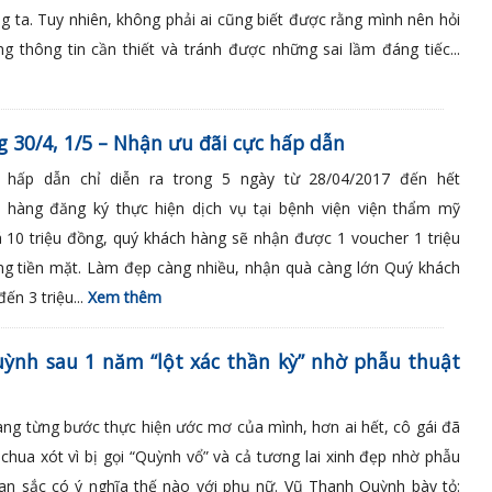
ng ta. Tuy nhiên, không phải ai cũng biết được rằng mình nên hỏi
 thông tin cần thiết và tránh được những sai lầm đáng tiếc...
 30/4, 1/5 – Nhận ưu đãi cực hấp dẫn
 hấp dẫn chỉ diễn ra trong 5 ngày từ 28/04/2017 đến hết
h hàng đăng ký thực hiện dịch vụ tại bệnh viện viện thẩm mỹ
 10 triệu đồng, quý khách hàng sẽ nhận được 1 voucher 1 triệu
ng tiền mặt. Làm đẹp càng nhiều, nhận quà càng lớn Quý khách
ến 3 triệu...
Xem thêm
uỳnh sau 1 năm “lột xác thần kỳ” nhờ phẫu thuật
ang từng bước thực hiện ước mơ của mình, hơn ai hết, cô gái đã
chua xót vì bị gọi “Quỳnh vổ” và cả tương lai xinh đẹp nhờ phẫu
an sắc có ý nghĩa thế nào với phụ nữ. Vũ Thanh Quỳnh bày tỏ: