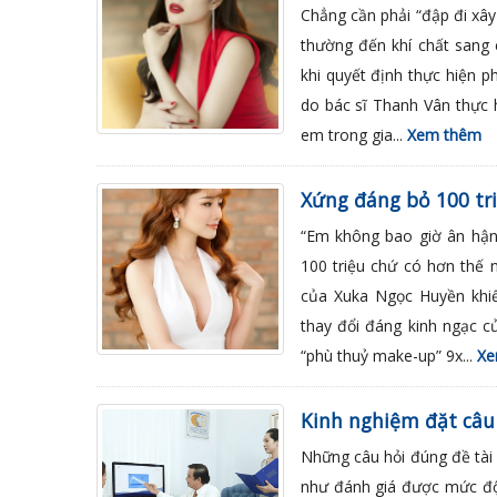
Chẳng cần phải “đập đi xây 
thường đến khí chất sang
khi quyết định thực hiện
do bác sĩ Thanh Vân thực 
em trong gia...
Xem thêm
Xứng đáng bỏ 100 tri
“Em không bao giờ ân hận 
100 triệu chứ có hơn thế 
của Xuka Ngọc Huyền khiế
thay đổi đáng kinh ngạc c
“phù thuỷ make-up” 9x...
Xe
Kinh nghiệm đặt câu
Những câu hỏi đúng đề tài 
như đánh giá được mức độ