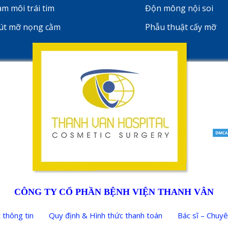
àm môi trái tim
Độn mông nội soi
út mỡ nọng cằm
Phẫu thuật cấy mỡ
CÔNG TY CỔ PHẦN BỆNH VIỆN THANH VÂN
 thông tin
Quy định & Hình thức thanh toán
Bác sĩ – Chuyê